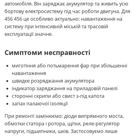
автомобіля. Він заряджає акумулятор та живить усю
бортову електросистему під час роботи двигуна. Для
456 456 це особливо актуально: навантаження на
систему при інтенсивній міській та трасовій
експлуатації значне.
Симптоми несправності
миготіння або потьмарення фар при збільшенні
навантаження
швидке розряджання акумулятора
індикатор заряджання на приладовій панелі
сторонні скрипи або свист з-під капота
запах палаючої ізоляції
При ремонті замінюємо: діоди випрямного моста,
обмотки статора і ротора, щітки, реле-регулятор
напруги, підшипники, шків. Застосовуємо лише