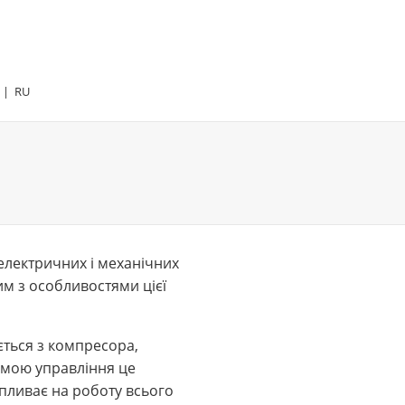
|
RU
 електричних і механічних
им з особливостями цієї
ється з компресора,
темою управління це
пливає на роботу всього