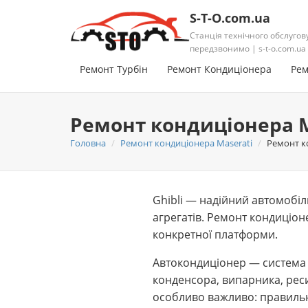
S-T-O.com.ua
Станція технічного обслугов
передзвонимо | s-t-o.com.ua
Ремонт Турбін
Ремонт Кондиціонера
Рем
Ремонт кондиціонера Ma
Головна
Ремонт кондиціонера Maserati
Ремонт ко
Ghibli — надійний автомобіл
агрегатів. Ремонт кондиціон
конкретної платформи.
Автокондиціонер — система 
конденсора, випарника, реси
особливо важливо: правильн