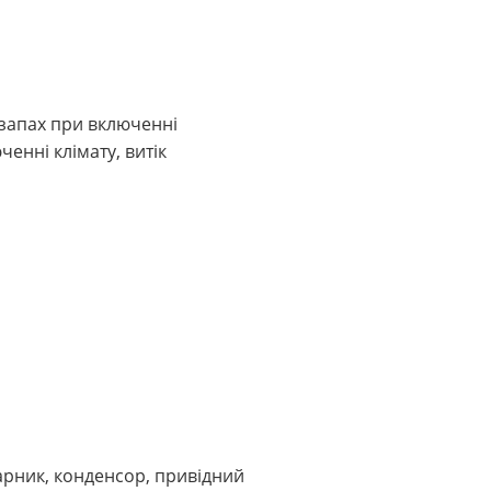
запах при включенні
енні клімату, витік
арник, конденсор, привідний