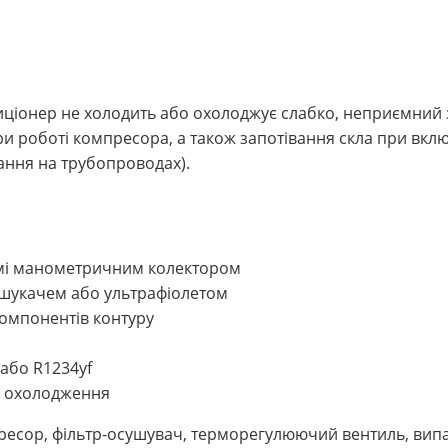
иціонер не холодить або охолоджує слабко, неприємний 
ри роботі компресора, а також запотівання скла при включ
кання на трубопроводах).
темі манометричним колектором
ошукачем або ультрафіолетом
омпонентів контуру
або R1234yf
і охолодження
мпресор, фільтр-осушувач, терморегулюючий вентиль, вип