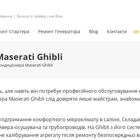
ування | Залиште заявку і ми Вам
онт Стартера
Ремонт Генератора
Blog
Контакти
UK
serati Ghibli
ндиціонера Maserati Ghibli
ь, але навіть він потребує професійного обслуговування
ера Maserati Ghibli слід довіряти лише майстрам, знайом
підтримання комфортного мікроклімату в салоні. Склада
вера-осушувача та трубопроводів. На Ghibli з його сис
е калібрування агрегату після ремонту безпосередньо в