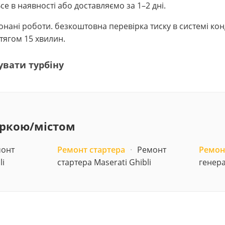
е в наявності або доставляємо за 1–2 дні.
виконані роботи. безкоштовна перевірка тиску в системі к
ягом 15 хвилин.
увати турбіну
аркою/містом
онт
Ремонт стартера
·
Ремонт
Ремон
li
стартера Maserati Ghibli
генера