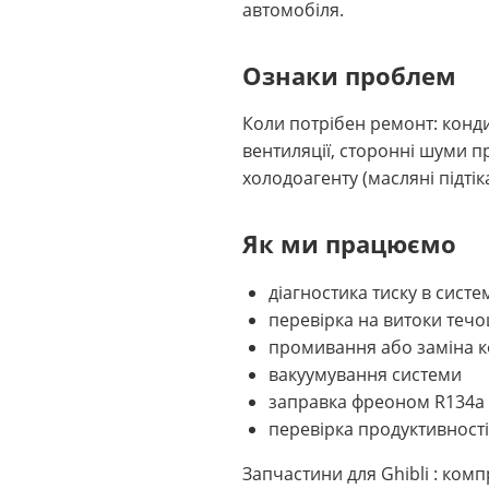
автомобіля.
Ознаки проблем
Коли потрібен ремонт: конд
вентиляції, сторонні шуми п
холодоагенту (масляні підті
Як ми працюємо
діагностика тиску в сис
перевірка на витоки теч
промивання або заміна к
вакуумування системи
заправка фреоном R134a 
перевірка продуктивност
Запчастини для Ghibli : ко