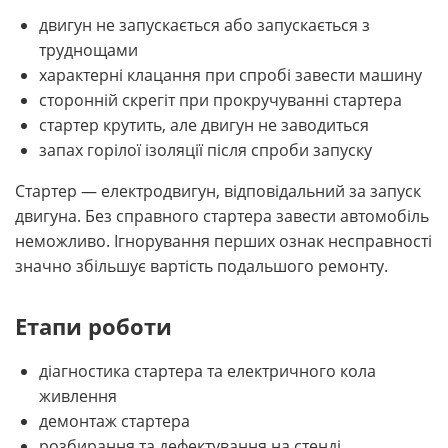
двигун не запускається або запускається з
труднощами
характерні клацання при спробі завести машину
сторонній скрегіт при прокручуванні стартера
стартер крутить, але двигун не заводиться
запах горілої ізоляції після спроби запуску
Стартер — електродвигун, відповідальний за запуск
двигуна. Без справного стартера завести автомобіль
неможливо. Ігнорування перших ознак несправності
значно збільшує вартість подальшого ремонту.
Етапи роботи
діагностика стартера та електричного кола
живлення
демонтаж стартера
розбирання та дефектування на стенді