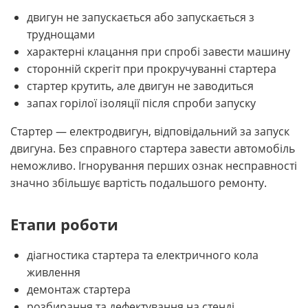
двигун не запускається або запускається з
труднощами
характерні клацання при спробі завести машину
сторонній скрегіт при прокручуванні стартера
стартер крутить, але двигун не заводиться
запах горілої ізоляції після спроби запуску
Стартер — електродвигун, відповідальний за запуск
двигуна. Без справного стартера завести автомобіль
неможливо. Ігнорування перших ознак несправності
значно збільшує вартість подальшого ремонту.
Етапи роботи
діагностика стартера та електричного кола
живлення
демонтаж стартера
розбирання та дефектування на стенді