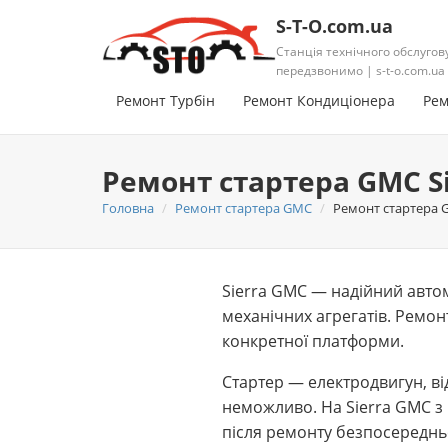
S-T-O.com.ua
Станція технічного обслугов
передзвонимо | s-t-o.com.ua
Ремонт Турбін
Ремонт Кондиціонера
Рем
Ремонт стартера GMC S
Головна
Ремонт стартера GMC
Ремонт стартера G
Sierra GMC — надійний автом
механічних агрегатів. Ремон
конкретної платформи.
Стартер — електродвигун, ві
неможливо. На Sierra GMC з
після ремонту безпосереднь