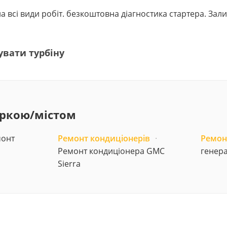
в на всі види робіт. безкоштовна діагностика стартера. 
увати турбіну
аркою/містом
онт
Ремонт кондиціонерів
·
Ремон
Ремонт кондиціонера GMC
генера
Sierra