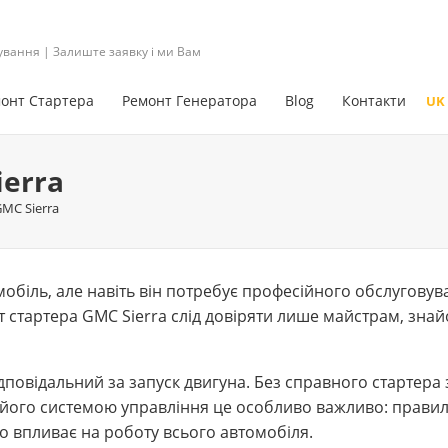
ування | Залиште заявку і ми Вам
онт Стартера
Ремонт Генератора
Blog
Контакти
UK
ierra
MC Sierra
обіль, але навіть він потребує професійного обслуговув
т стартера GMC Sierra слід довіряти лише майстрам, зна
дповідальний за запуск двигуна. Без справного стартера
 його системою управління це особливо важливо: правил
о впливає на роботу всього автомобіля.