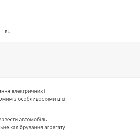
|
RU
ання електричних і
йомим з особливостями цієї
 завести автомобіль
ьне калібрування агрегату