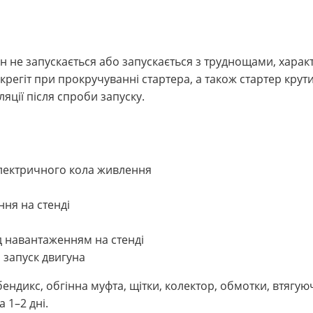
н не запускається або запускається з труднощами, харак
регіт при прокручуванні стартера, а також стартер крути
ляції після спроби запуску.
електричного кола живлення
ня на стенді
д навантаженням на стенді
 запуск двигуна
ендикс, обгінна муфта, щітки, колектор, обмотки, втягуюч
 1–2 дні.