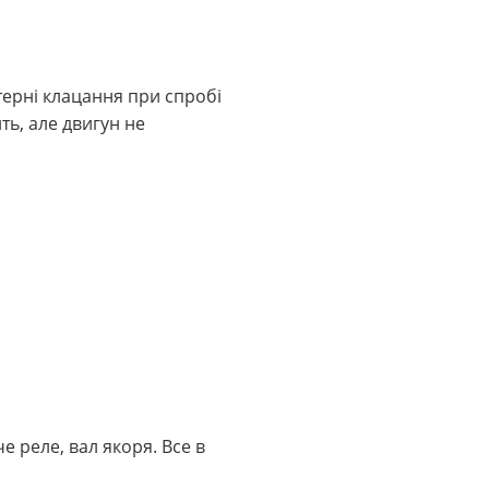
терні клацання при спробі
ть, але двигун не
е реле, вал якоря. Все в