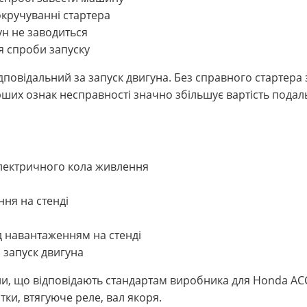
окручуванні стартера
ун не заводиться
ля спроби запуску
дповідальний за запуск двигуна. Без справного стартера
ших ознак несправності значно збільшує вартість пода
електричного кола живлення
ня на стенді
д навантаженням на стенді
 запуск двигуна
ни, що відповідають стандартам виробника для Honda AC
тки, втягуюче реле, вал якоря.