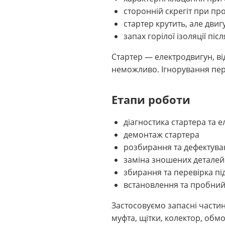
сторонній скрегіт при пр
стартер крутить, але двиг
запах горілої ізоляції піс
Стартер — електродвигун, ві
неможливо. Ігнорування пер
Етапи роботи
діагностика стартера та 
демонтаж стартера
розбирання та дефектуван
заміна зношених деталей
збирання та перевірка пі
встановлення та пробний
Застосовуємо запасні части
муфта, щітки, колектор, обмо