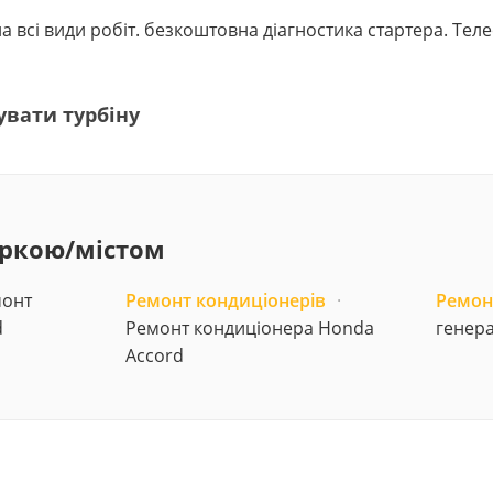
в на всі види робіт. безкоштовна діагностика стартера. Те
увати турбіну
аркою/містом
онт
Ремонт кондиціонерів
·
Ремон
d
Ремонт кондиціонера Honda
генер
Accord