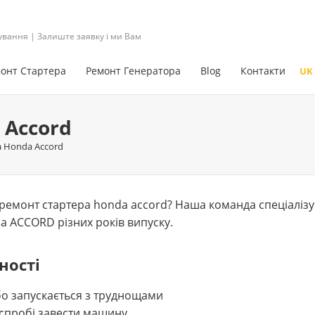
ування | Залиште заявку і ми Вам
онт Стартера
Ремонт Генератора
Blog
Контакти
UK
 Accord
а Honda Accord
емонт стартера honda accord? Наша команда спеціалізує
a ACCORD різних років випуску.
ності
бо запускається з труднощами
 спробі завести машину