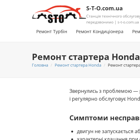
S-T-O.com.ua
Станція технічного обслугов
передзвонимо | s-t-o.com.ua
Ремонт Турбін
Ремонт Кондиціонера
Рем
Ремонт стартера Honda
Головна
Ремонт стартера Honda
Ремонт стартер
Звернулись з проблемою — р
і регулярно обслуговує Hond
Симптоми несправ
двигун не запускається а
характерні клацання при