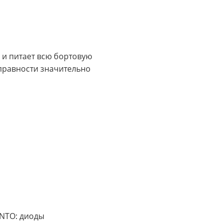
 и питает всю бортовую
правности значительно
UNTO: диоды