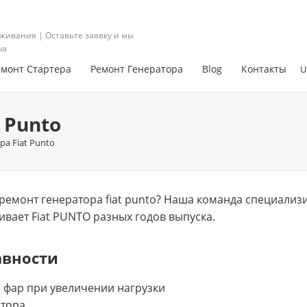
живания | Оставьте заявку и мы
ua
емонт Стартера
Ремонт Генератора
Blog
Контакты
U
 Punto
а Fiat Punto
емонт генератора fiat punto? Нашa команда специализи
ивает Fiat PUNTO разных годов выпуска.
авности
 фар при увеличении нагрузки
ятора