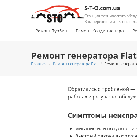
S-T-O.com.ua
Станция технического обслу
Вам перезвоним | s-t-o.com.
Ремонт Турбин
Ремонт Кондиционера
Р
Ремонт генератора Fiat
Главная
Ремонт генератора Fiat
Ремонт генератор
Обратились с проблемой — р
работах и регулярно обслуж
Симптомы неиспр
мигание или потускнение
быстрый разряд аккумул