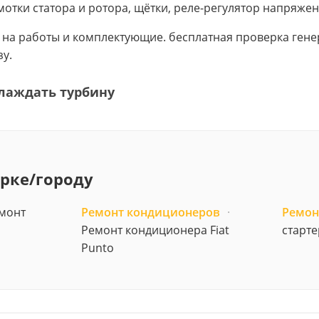
отки статора и ротора, щётки, реле-регулятор напряже
в на работы и комплектующие. бесплатная проверка генер
у.
лаждать турбину
арке/городу
монт
Ремонт кондиционеров
·
Ремон
Ремонт кондиционера Fiat
старте
Punto