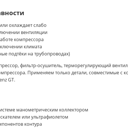
авности
или охлаждает слабо
ключении вентиляции
аботе компрессора
включении климата
яные подтёки на трубопроводах)
рессор, фильтр-осушитель, терморегулирующий вентиль
омпрессора. Применяем только детали, совместимые с к
enz GT.
 системе манометрическим коллектором
искателем или ультрафиолетом
мпонентов контура