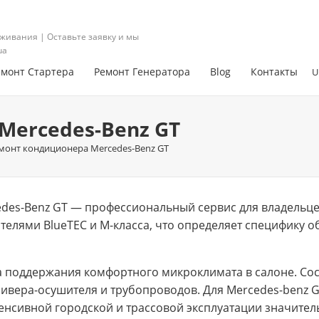
живания | Оставьте заявку и мы
ua
емонт Стартера
Ремонт Генератора
Blog
Контакты
U
Mercedes-Benz GT
монт кондиционера Mercedes-Benz GT
des-Benz GT — профессиональный сервис для владельцев
ателями BlueTEC и M-класса, что определяет специфику 
 поддержания комфортного микроклимата в салоне. Сос
сивера-осушителя и трубопроводов. Для Mercedes-benz G
тенсивной городской и трассовой эксплуатации значител