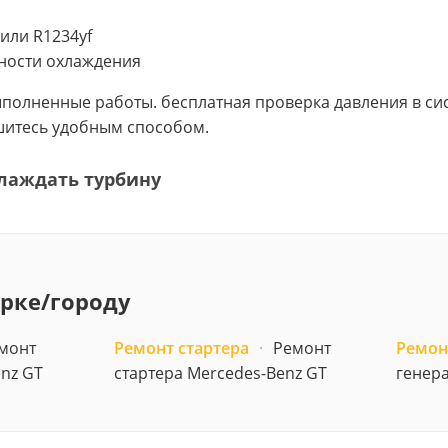
или R1234yf
ности охлаждения
выполненные работы. бесплатная проверка давления в 
ишитесь удобным способом.
лаждать турбину
арке/городу
монт
Ремонт стартера
·
Ремонт
Ремон
nz GT
стартера Mercedes-Benz GT
генера