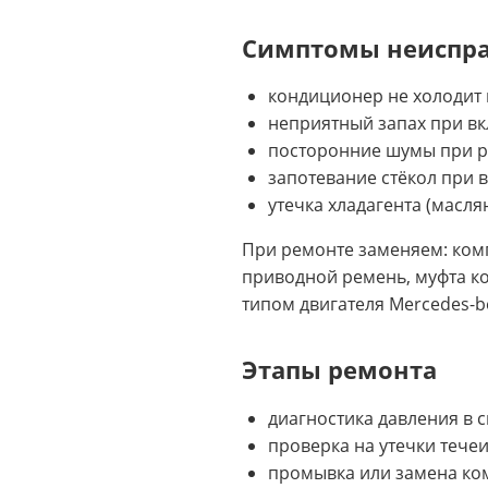
Симптомы неиспр
кондиционер не холодит 
неприятный запах при в
посторонние шумы при р
запотевание стёкол при 
утечка хладагента (масл
При ремонте заменяем: комп
приводной ремень, муфта к
типом двигателя Mercedes-b
Этапы ремонта
диагностика давления в
проверка на утечки тече
промывка или замена ко