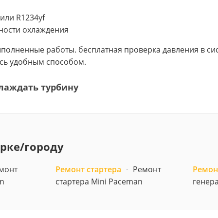
или R1234yf
ности охлаждения
выполненные работы. бесплатная проверка давления в 
есь удобным способом.
лаждать турбину
арке/городу
монт
Ремонт стартера
·
Ремонт
Ремон
an
стартера Mini Paceman
генер