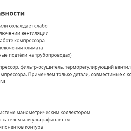
авности
или охлаждает слабо
ключении вентиляции
аботе компрессора
включении климата
яные подтёки на трубопроводах)
рессор, фильтр-осушитель, терморегулирующий вентиль
омпрессора. Применяем только детали, совместимые с к
NI.
 системе манометрическим коллектором
искателем или ультрафиолетом
мпонентов контура