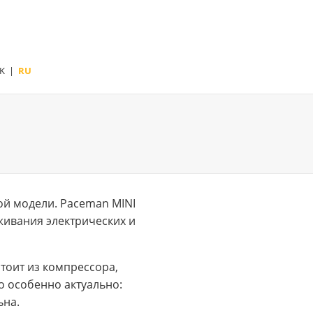
K
|
RU
ой модели. Paceman MINI
живания электрических и
тоит из компрессора,
о особенно актуально:
ьна.