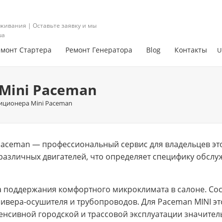
живания | Оставьте заявку и мы
ua
емонт Стартера
Ремонт Генератора
Blog
Контакты
U
Mini Paceman
иционера Mini Paceman
Paceman — профессиональный сервис для владельцев эт
различных двигателей, что определяет специфику обслу
 поддержания комфортного микроклимата в салоне. Сос
сивера-осушителя и трубопроводов. Для Paceman MINI эт
тенсивной городской и трассовой эксплуатации значител