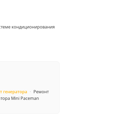
системе кондиционирования
т генератора
·
Ремонт
атора Mini Paceman