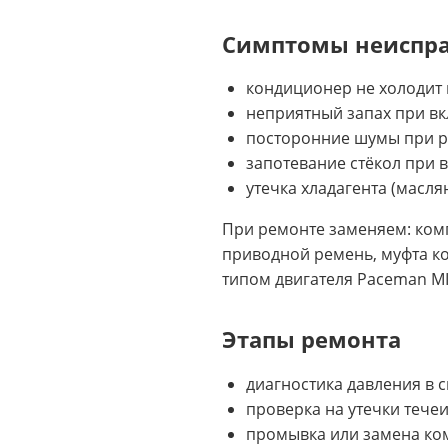
Симптомы неиспр
кондиционер не холодит 
неприятный запах при в
посторонние шумы при р
запотевание стёкол при 
утечка хладагента (масл
При ремонте заменяем: комп
приводной ремень, муфта к
типом двигателя Paceman MI
Этапы ремонта
диагностика давления в
проверка на утечки тече
промывка или замена ко