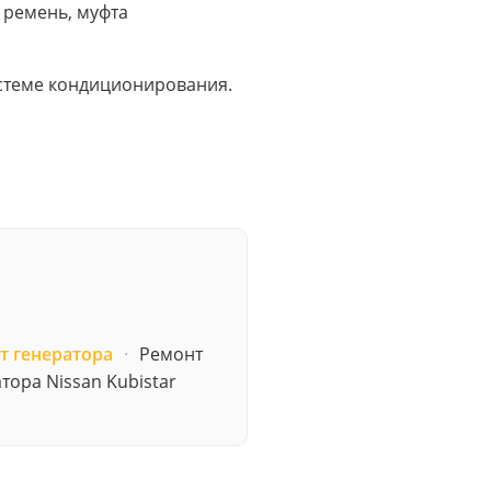
 ремень, муфта
истеме кондиционирования.
т генератора
·
Ремонт
тора Nissan Kubistar