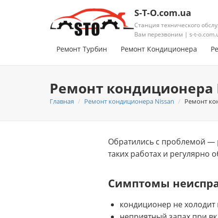
S-T-O.com.ua
Станция технического обслу
Вам перезвоним | s-t-o.com.
Ремонт Турбин
Ремонт Кондиционера
Р
Ремонт кондиционера N
Главная
Ремонт кондиционера Nissan
Ремонт кон
Обратились с проблемой — 
таких работах и регулярно 
Симптомы неиспр
кондиционер не холодит 
неприятный запах при в