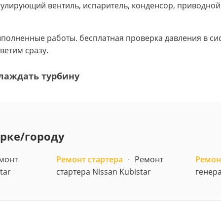
улирующий вентиль, испаритель, конденсор, приводной
выполненные работы. бесплатная проверка давления в с
ветим сразу.
лаждать турбину
арке/городу
монт
Ремонт стартера
·
Ремонт
Ремон
tar
стартера Nissan Kubistar
генера