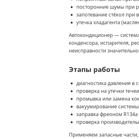
посторонние шумы при р
запотевание стёкол при 
утечка хладагента (масл
Автокондиционер — система
конденсора, испарителя, р
неисправности значительно
Этапы работы
диагностика давления в
проверка на утечки тече
промывка или замена ко
вакуумирование системы
заправка фреоном R134a 
проверка производитель
Применяем запасные части, 