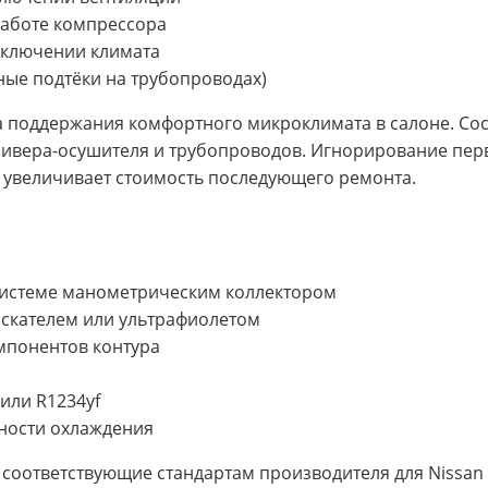
аботе компрессора
включении климата
яные подтёки на трубопроводах)
 поддержания комфортного микроклимата в салоне. Сос
есивера-осушителя и трубопроводов. Игнорирование пер
 увеличивает стоимость последующего ремонта.
 системе манометрическим коллектором
искателем или ультрафиолетом
мпонентов контура
или R1234yf
ности охлаждения
соответствующие стандартам производителя для Nissan 