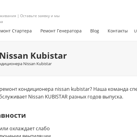
живания | Оставьте заявку и мы
ua
емонт Стартера
Ремонт Генератора
Blog
Контакты
U
issan Kubistar
диционера Nissan Kubistar
ремонт кондиционера nissan kubistar? Нашa команда сп
обслуживает Nissan KUBISTAR разных годов выпуска.
авности
или охлаждает слабо
ключении вентиляции