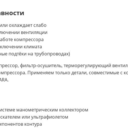
авности
или охлаждает слабо
ключении вентиляции
аботе компрессора
включении климата
яные подтёки на трубопроводах)
рессор, фильтр-осушитель, терморегулирующий вентиль
омпрессора. Применяем только детали, совместимые с к
ARA.
 системе манометрическим коллектором
искателем или ультрафиолетом
мпонентов контура