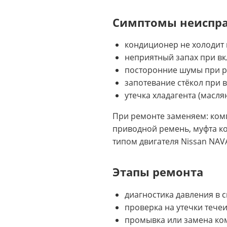
Симптомы неиспр
кондиционер не холодит 
неприятный запах при в
посторонние шумы при р
запотевание стёкол при 
утечка хладагента (масл
При ремонте заменяем: комп
приводной ремень, муфта к
типом двигателя Nissan NAV
Этапы ремонта
диагностика давления в
проверка на утечки тече
промывка или замена ко