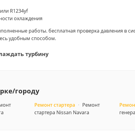
или R1234yf
ности охлаждения
выполненные работы. бесплатная проверка давления в 
тесь удобным способом.
лаждать турбину
арке/городу
монт
Ремонт стартера
·
Ремонт
Ремон
ra
стартера Nissan Navara
генера