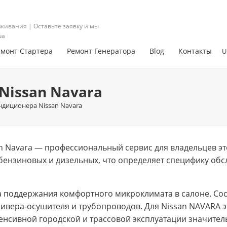
живания | Оставьте заявку и мы
ua
емонт Стартера
Ремонт Генератора
Blog
Контакты
U
Nissan Navara
ндиционера Nissan Navara
n Navara — профессиональный сервис для владельцев эт
бензиновых и дизельных, что определяет специфику обс
 поддержания комфортного микроклимата в салоне. Сос
сивера-осушителя и трубопроводов. Для Nissan NAVARA э
тенсивной городской и трассовой эксплуатации значител