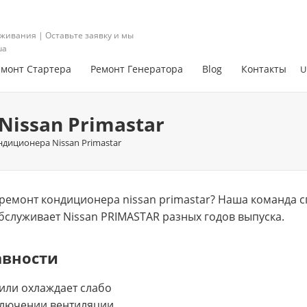
живания | Оставьте заявку и мы
ua
емонт Стартера
Ремонт Генератора
Blog
Контакты
U
issan Primastar
диционера Nissan Primastar
ремонт кондиционера nissan primastar? Нашa команда 
обслуживает Nissan PRIMASTAR разных годов выпуска.
авности
или охлаждает слабо
ключении вентиляции