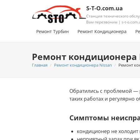
S-T-O.com.ua
Станция технического обслу
Вам перезвоним | s-t-o.com.
Ремонт Турбин
Ремонт Кондиционера
Р
Ремонт кондиционера N
Главная
Ремонт кондиционера Nissan
Ремонт кон
Обратились с проблемой — 
таких работах и регулярно 
Симптомы неиспр
кондиционер не холодит 
неприятный запах при в