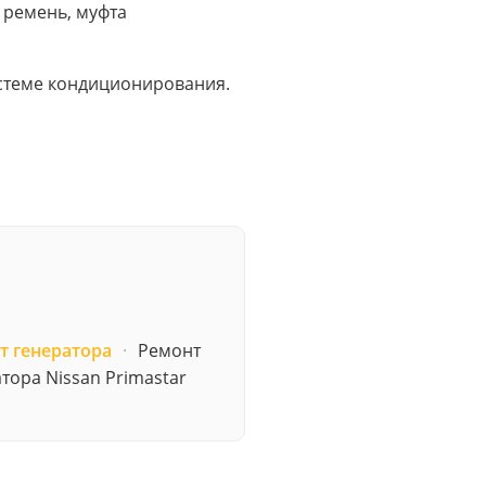
 ремень, муфта
истеме кондиционирования.
т генератора
·
Ремонт
тора Nissan Primastar