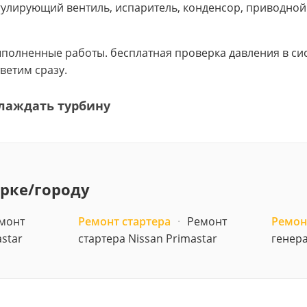
улирующий вентиль, испаритель, конденсор, приводной
выполненные работы. бесплатная проверка давления в с
ветим сразу.
лаждать турбину
арке/городу
монт
Ремонт стартера
·
Ремонт
Ремон
star
стартера Nissan Primastar
генера