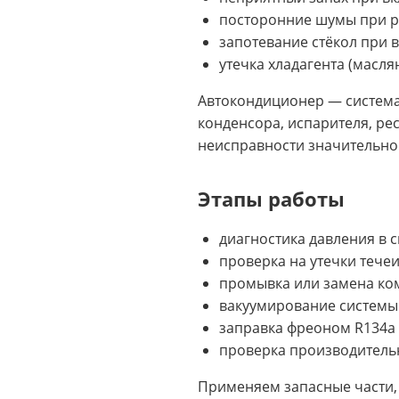
посторонние шумы при р
запотевание стёкол при 
утечка хладагента (масл
Автокондиционер — система
конденсора, испарителя, р
неисправности значительно
Этапы работы
диагностика давления в
проверка на утечки тече
промывка или замена ко
вакуумирование системы
заправка фреоном R134a 
проверка производитель
Применяем запасные части, 