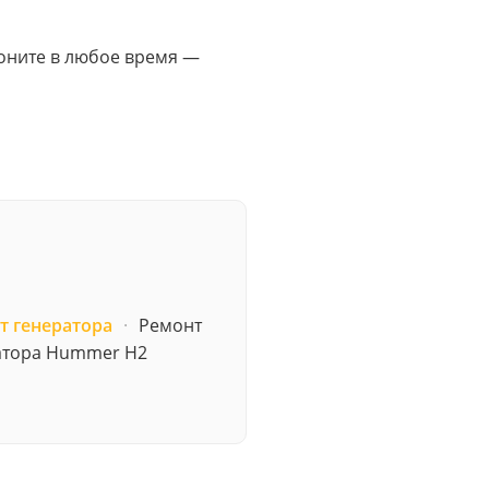
Звоните в любое время —
т генератора
·
Ремонт
атора Hummer H2