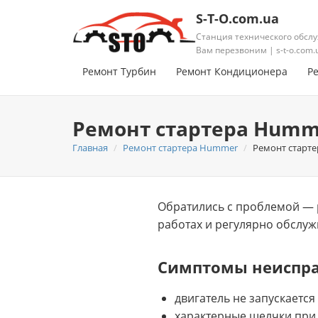
S-T-O.com.ua
Станция технического обслу
Вам перезвоним | s-t-o.com.
Ремонт Турбин
Ремонт Кондиционера
Р
Ремонт стартера Humm
Главная
Ремонт стартера Hummer
Ремонт старт
Обратились с проблемой — 
работах и регулярно обслуж
Симптомы неиспр
двигатель не запускается
характерные щелчки при