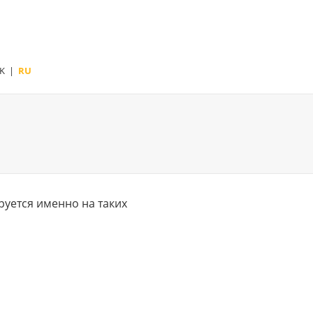
K
|
RU
уется именно на таких