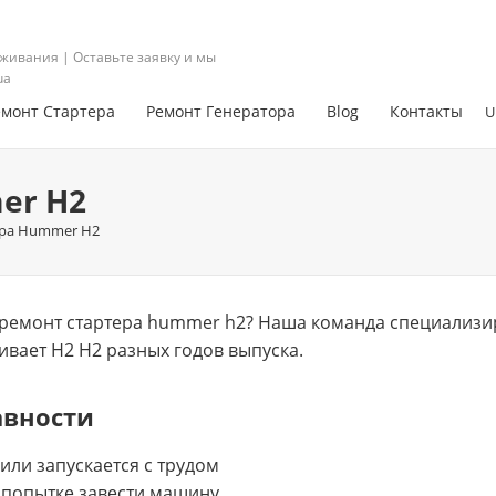
живания | Оставьте заявку и мы
ua
емонт Стартера
Ремонт Генератора
Blog
Контакты
U
er H2
ера Hummer H2
ремонт стартера hummer h2? Нашa команда специализир
ивает H2 H2 разных годов выпуска.
авности
 или запускается с трудом
 попытке завести машину