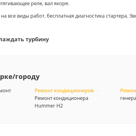
втягивающее реле, вал якоря.
в на все виды работ. бесплатная диагностика стартера. 
лаждать турбину
арке/городу
монт
Ремонт кондиционеров
·
Ремон
Ремонт кондиционера
генер
Hummer H2