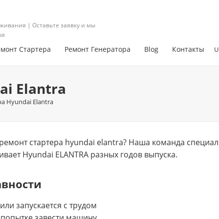
живания | Оставьте заявку и мы
ua
емонт Стартера
Ремонт Генератора
Blog
Контакты
U
i Elantra
а Hyundai Elantra
емонт стартера hyundai elantra? Нашa команда специал
ивает Hyundai ELANTRA разных годов выпуска.
авности
 или запускается с трудом
 попытке завести машину