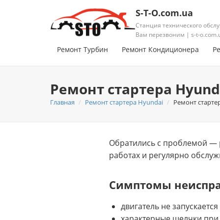
S-T-O.com.ua
Станция технического обслу
Вам перезвоним | s-t-o.com.
Ремонт Турбин
Ремонт Кондиционера
Р
Ремонт стартера Hyunda
Главная
Ремонт стартера Hyundai
Ремонт стартер
Обратились с проблемой — р
работах и регулярно обслуж
Симптомы неиспр
двигатель не запускается
характерные щелчки при