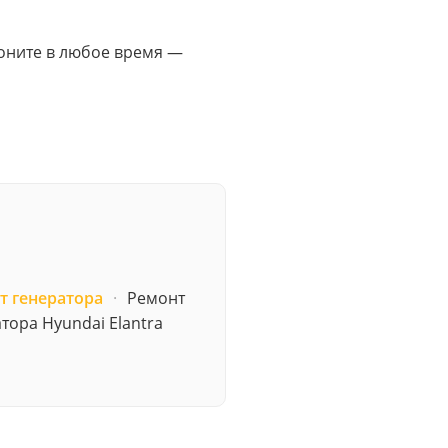
Звоните в любое время —
т генератора
·
Ремонт
тора Hyundai Elantra