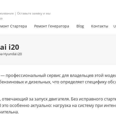
живания | Оставьте заявку и мы
ua
емонт Стартера
Ремонт Генератора
Blog
Контакты
U
i i20
а Hyundai i20
0 — профессиональный сервис для владельцев этой модел
бензиновых и дизельных, что определяет специфику обс
, отвечающий за запуск двигателя. Без исправного стар
0 это особенно актуально: нагрузка на систему при инте
чительна.