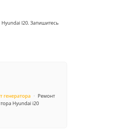
я Hyundai I20. Запишитесь
т генератора
·
Ремонт
тора Hyundai i20