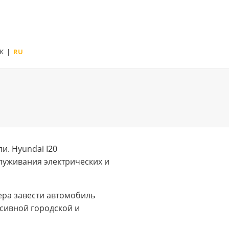
K
|
RU
и. Hyundai I20
луживания электрических и
тера завести автомобиль
нсивной городской и