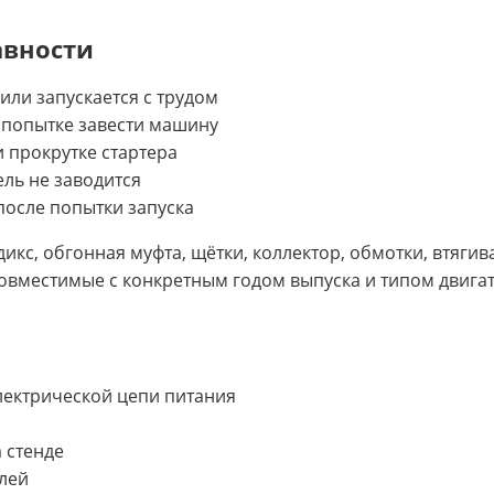
авности
 или запускается с трудом
 попытке завести машину
 прокрутке стартера
ель не заводится
после попытки запуска
кс, обгонная муфта, щётки, коллектор, обмотки, втягив
овместимые с конкретным годом выпуска и типом двигате
электрической цепи питания
 стенде
лей