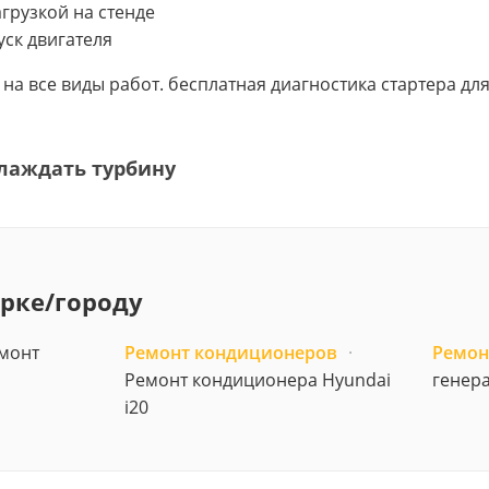
грузкой на стенде
уск двигателя
в на все виды работ. бесплатная диагностика стартера дл
лаждать турбину
арке/городу
монт
Ремонт кондиционеров
·
Ремон
Ремонт кондиционера Hyundai
генера
i20