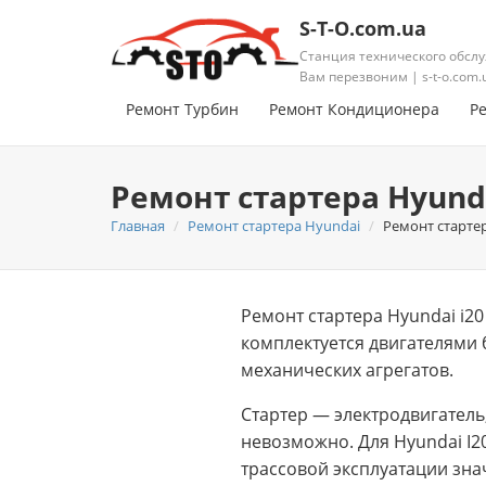
S-T-O.com.ua
Станция технического обслу
Вам перезвоним | s-t-o.com.
Ремонт Турбин
Ремонт Кондиционера
Р
Ремонт стартера Hyunda
Главная
Ремонт стартера Hyundai
Ремонт стартер
Ремонт стартера Hyundai i2
комплектуется двигателями 
механических агрегатов.
Стартер — электродвигатель
невозможно. Для Hyundai I2
трассовой эксплуатации зна