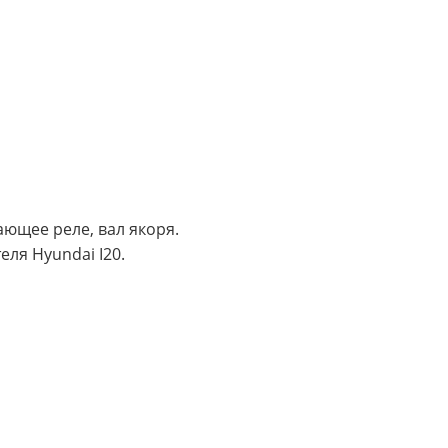
ающее реле, вал якоря.
ля Hyundai I20.