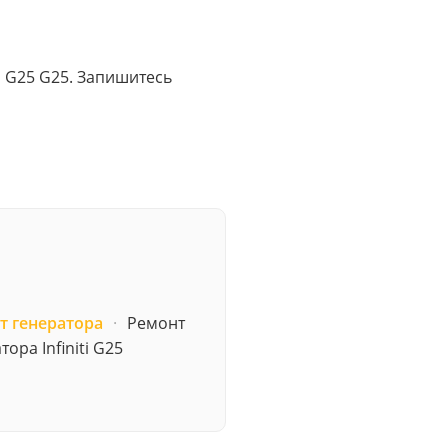
я G25 G25. Запишитесь
т генератора
·
Ремонт
тора Infiniti G25