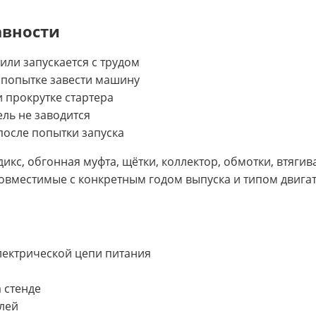
авности
 или запускается с трудом
 попытке завести машину
 прокрутке стартера
ель не заводится
после попытки запуска
кс, обгонная муфта, щётки, коллектор, обмотки, втягив
овместимые с конкретным годом выпуска и типом двигат
электрической цепи питания
 стенде
лей