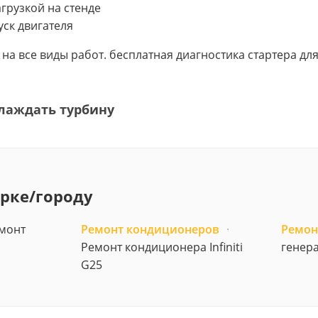
грузкой на стенде
уск двигателя
в на все виды работ. бесплатная диагностика стартера дл
лаждать турбину
арке/городу
монт
Ремонт кондиционеров
·
Ремон
Ремонт кондиционера Infiniti
генера
G25