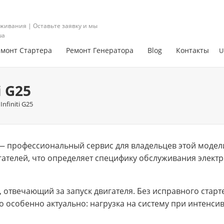
живания | Оставьте заявку и мы
ua
емонт Стартера
Ремонт Генератора
Blog
Контакты
U
i G25
nfiniti G25
25 — профессиональный сервис для владельцев этой модел
ателей, что определяет специфику обслуживания элект
, отвечающий за запуск двигателя. Без исправного стар
о особенно актуально: нагрузка на систему при интенси