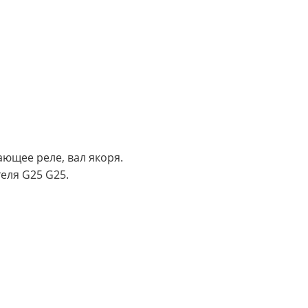
ающее реле, вал якоря.
еля G25 G25.