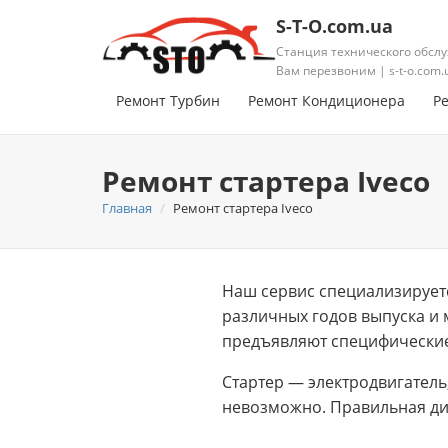
S-T-O.com.ua
Станция технического обслу
Вам перезвоним | s-t-o.com.
Ремонт Турбин
Ремонт Кондиционера
Р
Ремонт стартера Iveco
Главная
Ремонт стартера Iveco
Наш сервис специализируетс
различных годов выпуска и 
предъявляют специфические
Стартер — электродвигатель
невозможно. Правильная ди