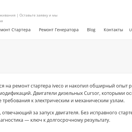
живания | Оставьте заявку и мы
ua
емонт Стартера
Ремонт Генератора
Blog
Контакты
U
я на ремонт стартера iveco и накопил обширный опыт р
модификаций. Двигатели дизельных Cursor, которыми ос
 требования к электрическим и механическим узлам.
, отвечающий за запуск двигателя. Без исправного стар
агностика — ключ к долгосрочному результату.