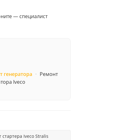
воните — специалист
т генератора
·
Ремонт
тора Iveco
 стартера Iveco Stralis