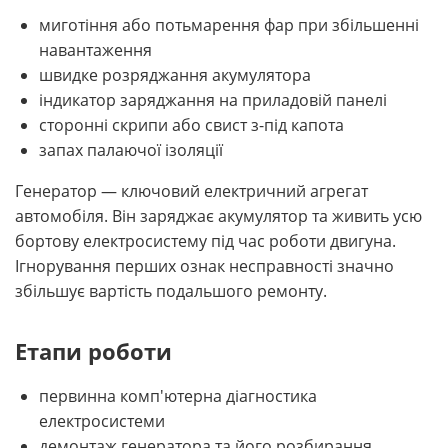
миготіння або потьмарення фар при збільшенні
навантаження
швидке розряджання акумулятора
індикатор заряджання на приладовій панелі
сторонні скрипи або свист з-під капота
запах палаючої ізоляції
Генератор — ключовий електричний агрегат
автомобіля. Він заряджає акумулятор та живить усю
бортову електросистему під час роботи двигуна.
Ігнорування перших ознак несправності значно
збільшує вартість подальшого ремонту.
Етапи роботи
первинна комп'ютерна діагностика
електросистеми
демонтаж генератора та його розбирання