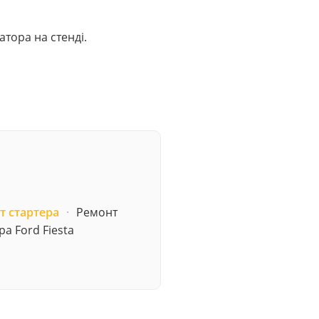
атора на стенді.
т стартера
·
Ремонт
ра Ford Fiesta