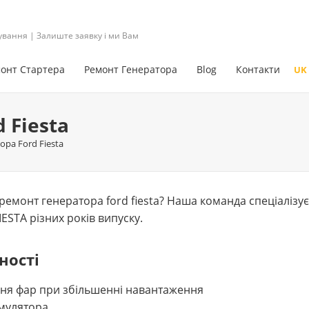
ування | Залиште заявку і ми Вам
онт Стартера
Ремонт Генератора
Blog
Контакти
UK
 Fiesta
ра Ford Fiesta
монт генератора ford fiesta? Наша команда спеціалізуєт
ESTA різних років випуску.
ності
ня фар при збільшенні навантаження
мулятора