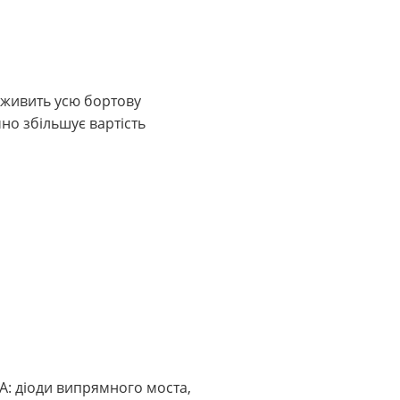
 живить усю бортову
но збільшує вартість
A: діоди випрямного моста,