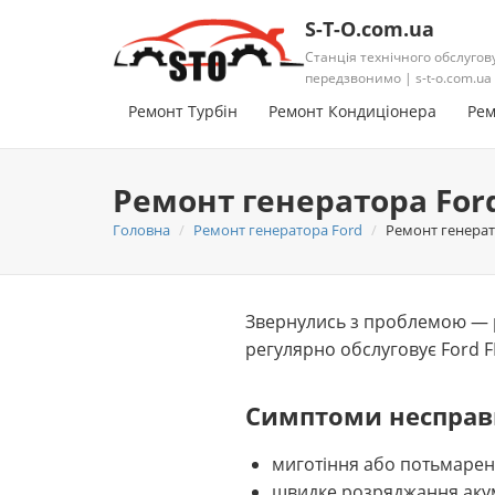
S-T-O.com.ua
Станція технічного обслугов
передзвонимо | s-t-o.com.ua
Ремонт Турбін
Ремонт Кондиціонера
Рем
Ремонт генератора Ford
Головна
Ремонт генератора Ford
Ремонт генерато
Звернулись з проблемою — ре
регулярно обслуговує Ford FI
Симптоми несправ
миготіння або потьмарен
швидке розряджання аку