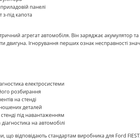
 приладовій панелі
 з-під капота
ричний агрегат автомобіля. Він заряджає акумулятор та
ти двигуна. Ігнорування перших ознак несправності знач
агностика електросистеми
його розбирання
ентів на стенді
зношених деталей
 стенді під навантаженням
 діагностика на автомобілі
и, що відповідають стандартам виробника для Ford FIEST