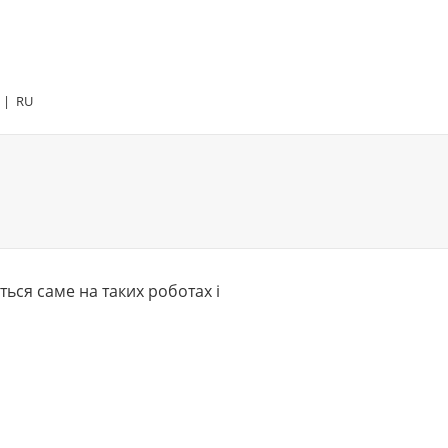
|
RU
ься саме на таких роботах і