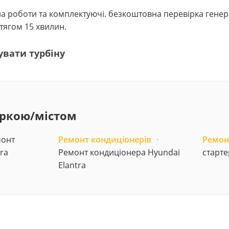
в на роботи та комплектуючі. безкоштовна перевірка гене
ягом 15 хвилин.
увати турбіну
аркою/містом
онт
Ремонт кондиціонерів
·
Ремон
ra
Ремонт кондиціонера Hyundai
старте
Elantra