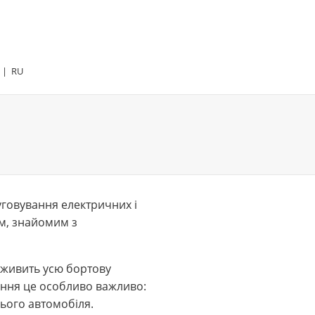
|
RU
уговування електричних і
ам, знайомим з
 живить усю бортову
іння це особливо важливо:
ього автомобіля.