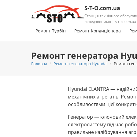
S-T-O.com.ua
Станція технічного обслугов
передзвонимо | s-t-o.com.ua
Ремонт Турбін
Ремонт Кондиціонера
Рем
Ремонт генератора Hyun
Головна
Ремонт генератора Hyundai
Ремонт гене
Hyundai ELANTRA — надійний 
механічних агрегатів. Ремон
особливостями цієї конкрет
Генератор — ключовий елект
електросистему під час роб
правильне калібрування агр