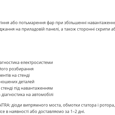
тіння або потьмарення фар при збільшенні навантажен
джання на приладовій панелі, а також сторонні скрипи або
агностика електросистеми
його розбирання
ентів на стенді
зношених деталей
 стенді під навантаженням
 діагностика на автомобілі
TRA: діоди випрямного моста, обмотки статора і ротора,
се в наявності або доставляємо за 1–2 дні.