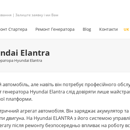
ування | Залиште заявку і ми Вам
онт Стартера
Ремонт Генератора
Blog
Контакти
UK
dai Elantra
ратора Hyundai Elantra
автомобіль, але навіть він потребує професійного обсл
т генератора Hyundai Elantra слід довіряти лише майстр
ної платформи.
ричний агрегат автомобіля. Він заряджає акумулятор та
оти двигуна. На Hyundai ELANTRA з його системою управл
егату після ремонту безпосередньо впливає на роботу вс