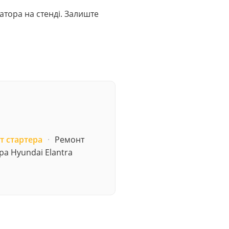
ратора на стенді. Залиште
т стартера
·
Ремонт
ра Hyundai Elantra