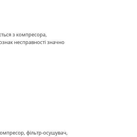
ється з компресора,
ознак несправності значно
компресор, фільтр-осушувач,