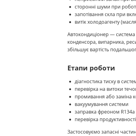
сторонні шуми при робот
запотівання скла при вкл
витік холодоагенту (масл
Автокондиціонер — система 
конденсора, випарника, рес
збільшує вартість подальшо
Етапи роботи
діагностика тиску в сис
перевірка на витоки теч
промивання або заміна к
вакуумування системи
заправка фреоном R134a 
перевірка продуктивност
Застосовуємо запасні частин