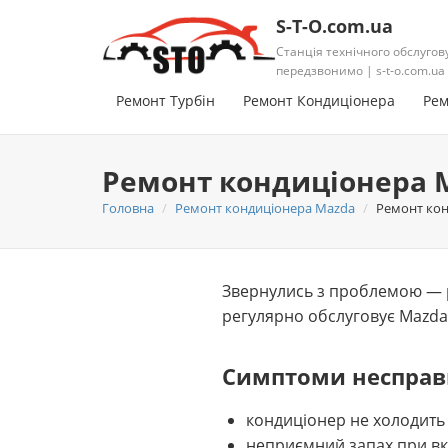
S-T-O.com.ua
Станція технічного обслугов
передзвонимо | s-t-o.com.ua
Ремонт Турбін
Ремонт Кондиціонера
Рем
Ремонт кондиціонера 
Головна
Ремонт кондиціонера Mazda
Ремонт кон
Звернулись з проблемою — р
регулярно обслуговує Mazda 
Симптоми несправ
кондиціонер не холодить
неприємний запах при вк