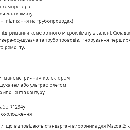
і компресора
юченні клімату
яні підтікання на трубопроводах)
підтримання комфортного мікроклімату в салоні. Склада
ивера-осушувача та трубопроводів. Ігнорування перших 
го ремонту.
темі манометричним колектором
ошукачем або ультрафіолетом
омпонентів контуру
або R1234yf
і охолодження
и, що відповідають стандартам виробника для Mazda 2: 