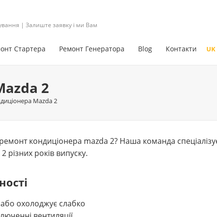
ування | Залиште заявку і ми Вам
онт Стартера
Ремонт Генератора
Blog
Контакти
UK
Mazda 2
диціонера Mazda 2
емонт кондиціонера mazda 2? Наша команда спеціалізуєт
2 різних років випуску.
ності
 або охолоджує слабко
люченні вентиляції