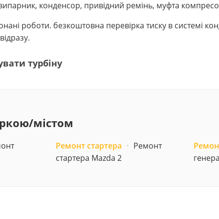
ипарник, конденсор, привідний ремінь, муфта компресо
виконані роботи. безкоштовна перевірка тиску в системі к
відразу.
увати турбіну
аркою/містом
онт
Ремонт стартера
·
Ремонт
Ремон
стартера Mazda 2
генера