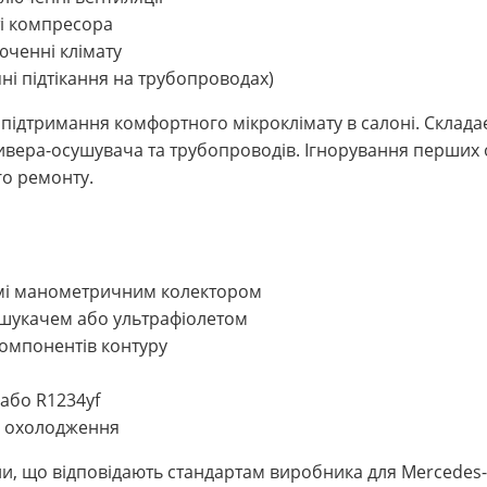
і компресора
юченні клімату
яні підтікання на трубопроводах)
підтримання комфортного мікроклімату в салоні. Склада
ивера-осушувача та трубопроводів. Ігнорування перших 
го ремонту.
темі манометричним колектором
ошукачем або ультрафіолетом
омпонентів контуру
або R1234yf
і охолодження
и, що відповідають стандартам виробника для Mercedes-b