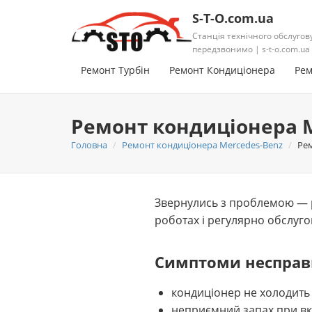
S-T-O.com.ua
Станція технічного обслугов
передзвонимо | s-t-o.com.ua
Ремонт Турбін
Ремонт Кондиціонера
Рем
Ремонт кондиціонера M
Головна
Ремонт кондиціонера Mercedes-Benz
Рем
Звернулись з проблемою — р
роботах і регулярно обслуго
Симптоми несправ
кондиціонер не холодить
неприємний запах при вк