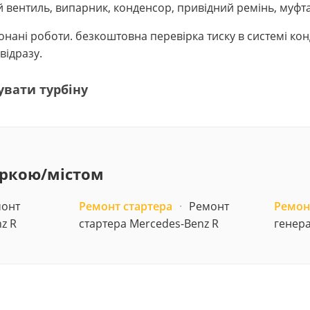
вентиль, випарник, конденсор, привідний ремінь, муфт
виконані роботи. безкоштовна перевірка тиску в системі к
відразу.
увати турбіну
аркою/містом
онт
Ремонт стартера
·
Ремонт
Ремон
z R
стартера Mercedes-Benz R
генера