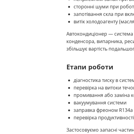
сторонні шуми при робот
запотівання скла при вкл
витік холодоагенту (масл
Автокондиціонер — система 
конденсора, випарника, рес
збільшує вартість подальшо
Етапи роботи
діагностика тиску в сис
перевірка на витоки теч
промивання або заміна к
вакуумування системи
заправка фреоном R134a 
перевірка продуктивност
Застосовуємо запасні частин