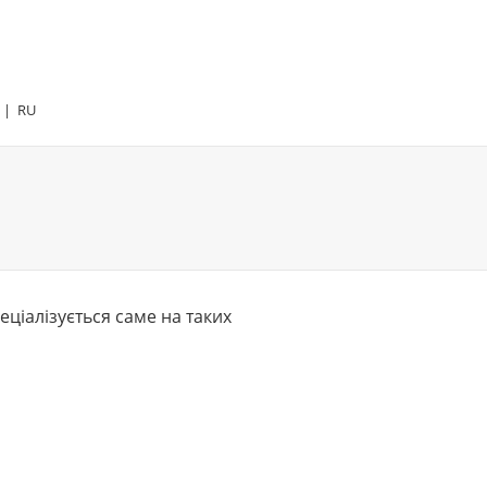
|
RU
іалізується саме на таких