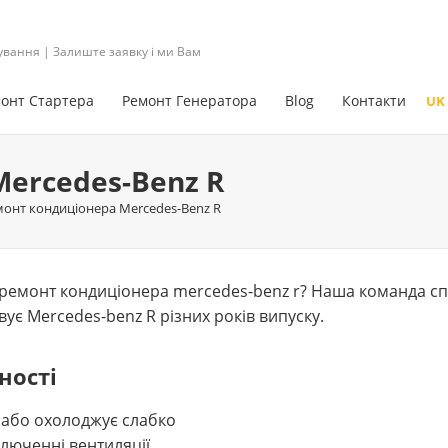
ування | Залиште заявку і ми Вам
онт Стартера
Ремонт Генератора
Blog
Контакти
UK
ercedes-Benz R
онт кондиціонера Mercedes-Benz R
емонт кондиціонера mercedes-benz r? Наша команда спец
вує Mercedes-benz R різних років випуску.
ності
 або охолоджує слабко
люченні вентиляції