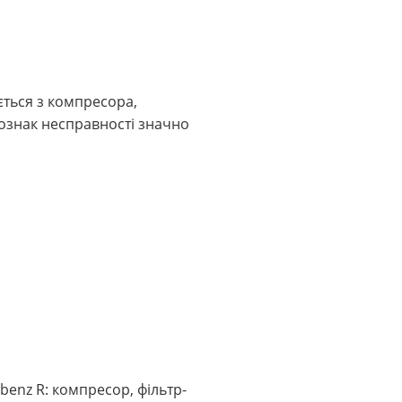
ється з компресора,
ознак несправності значно
enz R: компресор, фільтр-