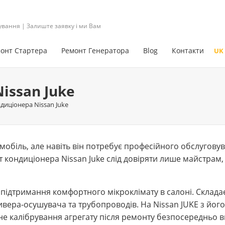
ування | Залиште заявку і ми Вам
онт Стартера
Ремонт Генератора
Blog
Контакти
UK
issan Juke
диціонера Nissan Juke
мобіль, але навіть він потребує професійного обслугову
т кондиціонера Nissan Juke слід довіряти лише майстра
підтримання комфортного мікроклімату в салоні. Склада
вера-осушувача та трубопроводів. На Nissan JUKE з йог
е калібрування агрегату після ремонту безпосередньо в