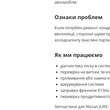
автомобіля.
Ознаки проблем
Коли потрібен ремонт: конд
вентиляції, сторонні шуми п
холодоагенту (масляні підті
Як ми працюємо
діагностика тиску в сис
перевірка на витоки теч
промивання або заміна к
вакуумування системи
заправка фреоном R134a 
перевірка продуктивност
Запчастини для Nissan JUKE