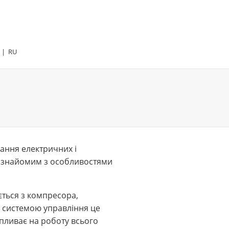
|
RU
вання електричних і
м, знайомим з особливостями
ється з компресора,
о системою управління це
пливає на роботу всього