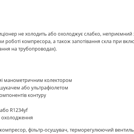
иціонер не холодить або охолоджує слабко, неприємний 
ри роботі компресора, а також запотівання скла при включ
кання на трубопроводах).
темі манометричним колектором
ошукачем або ультрафіолетом
омпонентів контуру
або R1234yf
і охолодження
: компресор, фільтр-осушувач, терморегулюючий вентиль