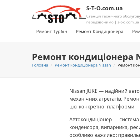
S-T-O.com.ua
Станція технічного обслугов
передзвонимо | s-t-o.com.ua
Ремонт Турбін
Ремонт Кондиціонера
Рем
Ремонт кондиціонера N
Головна
Ремонт кондиціонера Nissan
Ремонт кон
Nissan JUKE — надійний авто
механічних агрегатів. Ремон
цієї конкретної платформи.
Автокондиціонер — система 
конденсора, випарника, реси
особливо важливо: правильн