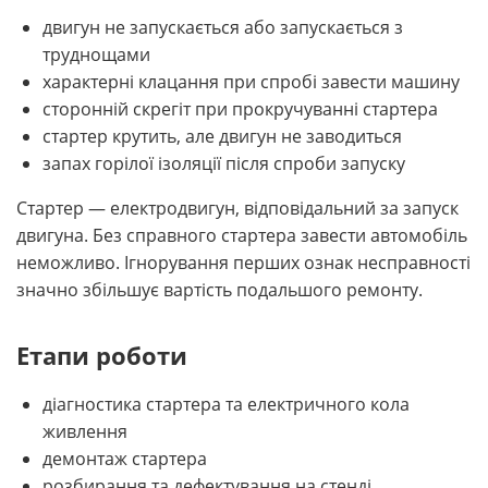
двигун не запускається або запускається з
труднощами
характерні клацання при спробі завести машину
сторонній скрегіт при прокручуванні стартера
стартер крутить, але двигун не заводиться
запах горілої ізоляції після спроби запуску
Стартер — електродвигун, відповідальний за запуск
двигуна. Без справного стартера завести автомобіль
неможливо. Ігнорування перших ознак несправності
значно збільшує вартість подальшого ремонту.
Етапи роботи
діагностика стартера та електричного кола
живлення
демонтаж стартера
розбирання та дефектування на стенді