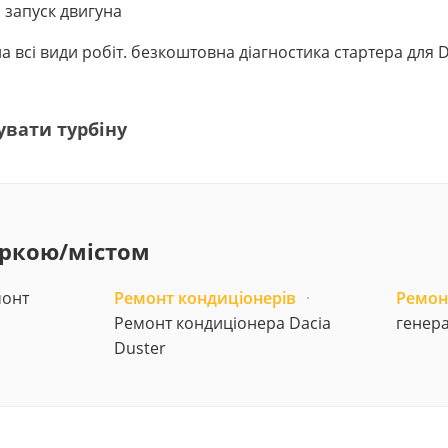
 запуск двигуна
в на всі види робіт. безкоштовна діагностика стартера для
увати турбіну
аркою/містом
онт
Ремонт кондиціонерів
·
Ремон
Ремонт кондиціонера Dacia
генера
Duster