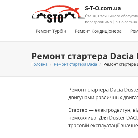
S-T-O.com.ua
Станція технічного обслугов
передзвонимо | s-t-o.com.ua
Ремонт Турбін
Ремонт Кондиціонера
Рем
Ремонт стартера Dacia 
Головна
Ремонт стартера Dacia
Ремонт стартера D
Ремонт стартера Dacia Duste
двигунами различных двигат
Стартер — електродвигун, ві
неможливо. Для Duster DACIA
трасовій експлуатації значне