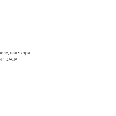
еле, вал якоря.
er DACIA.