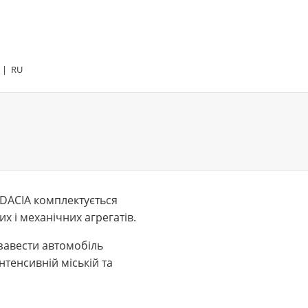
|
RU
r DACIA комплектується
 і механічних агрегатів.
 завести автомобіль
тенсивній міській та