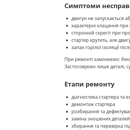
Симптоми несправ
двигун не запускається а
характерні клацання при
сторонній скрегіт при пр
стартер крутить, але двиг
запах горілої ізоляції піс
При ремонті замінюємо: бенд
Застосовуємо лише деталі, с
Етапи ремонту
діагностика стартера та 
демонтаж стартера
розбирання та дефектуван
заміна зношених деталей
збирання та перевірка пі