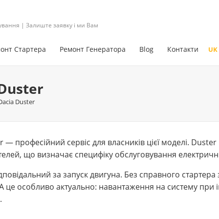
ування | Залиште заявку і ми Вам
онт Стартера
Ремонт Генератора
Blog
Контакти
UK
Duster
acia Duster
r — професійний сервіс для власників цієї моделі. Duste
елей, що визначає специфіку обслуговування електричних
дповідальний за запуск двигуна. Без справного стартера
 це особливо актуально: навантаження на систему при ін
.