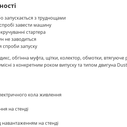
ності
бо запускається з труднощами
 спробі завести машину
окручуванні стартера
ун не заводиться
ля спроби запуску
икс, обгінна муфта, щітки, колектор, обмотки, втягуюче р
умісні з конкретним роком випуску та типом двигуна Dust
електричного кола живлення
ня на стенді
д навантаженням на стенді