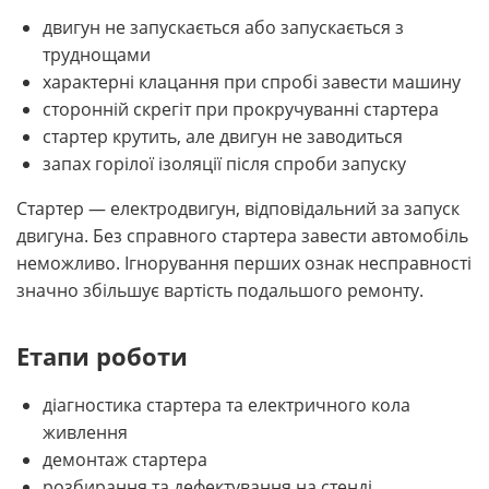
двигун не запускається або запускається з
труднощами
характерні клацання при спробі завести машину
сторонній скрегіт при прокручуванні стартера
стартер крутить, але двигун не заводиться
запах горілої ізоляції після спроби запуску
Стартер — електродвигун, відповідальний за запуск
двигуна. Без справного стартера завести автомобіль
неможливо. Ігнорування перших ознак несправності
значно збільшує вартість подальшого ремонту.
Етапи роботи
діагностика стартера та електричного кола
живлення
демонтаж стартера
розбирання та дефектування на стенді