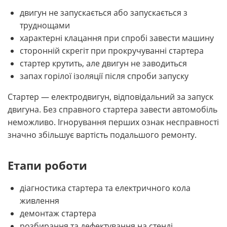
двигун не запускається або запускається з
труднощами
характерні клацання при спробі завести машину
сторонній скрегіт при прокручуванні стартера
стартер крутить, але двигун не заводиться
запах горілої ізоляції після спроби запуску
Стартер — електродвигун, відповідальний за запуск
двигуна. Без справного стартера завести автомобіль
неможливо. Ігнорування перших ознак несправності
значно збільшує вартість подальшого ремонту.
Етапи роботи
діагностика стартера та електричного кола
живлення
демонтаж стартера
розбирання та дефектування на стенді