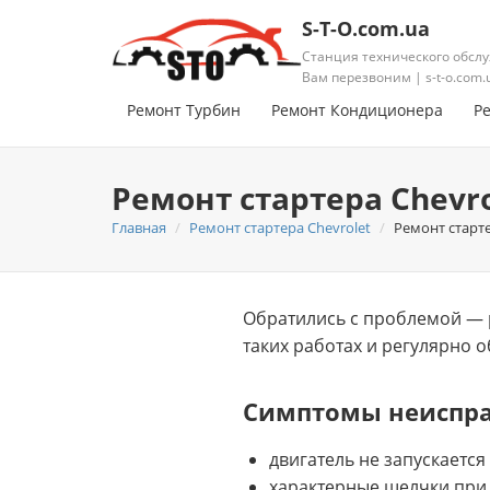
S-T-O.com.ua
Станция технического обслу
Вам перезвоним | s-t-o.com.
Ремонт Турбин
Ремонт Кондиционера
Р
Ремонт стартера Chevro
Главная
Ремонт стартера Chevrolet
Ремонт старте
Обратились с проблемой — р
таких работах и регулярно 
Симптомы неиспр
двигатель не запускается
характерные щелчки при