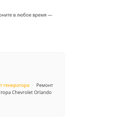
Звоните в любое время —
т генератора
·
Ремонт
тора Chevrolet Orlando