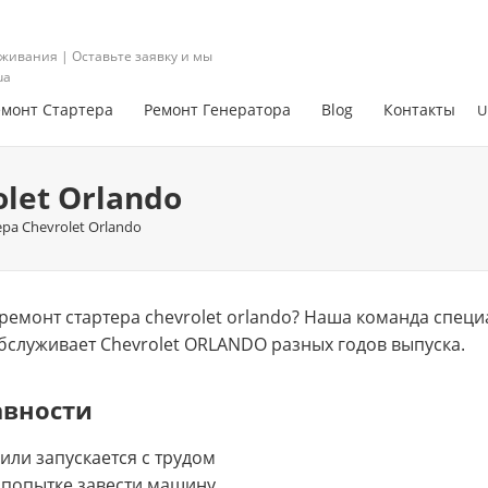
живания | Оставьте заявку и мы
ua
емонт Стартера
Ремонт Генератора
Blog
Контакты
U
let Orlando
ра Chevrolet Orlando
емонт стартера chevrolet orlando? Нашa команда спец
обслуживает Chevrolet ORLANDO разных годов выпуска.
авности
 или запускается с трудом
 попытке завести машину