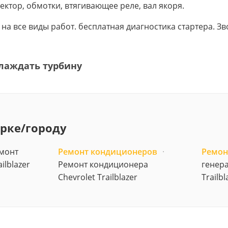
ектор, обмотки, втягивающее реле, вал якоря.
в на все виды работ. бесплатная диагностика стартера. 
лаждать турбину
арке/городу
монт
Ремонт кондиционеров
·
Ремон
ilblazer
Ремонт кондиционера
генера
Chevrolet Trailblazer
Trailbl