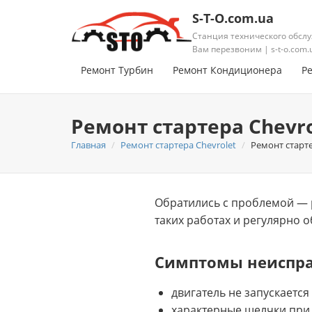
S-T-O.com.ua
Станция технического обслу
Вам перезвоним | s-t-o.com.
Ремонт Турбин
Ремонт Кондиционера
Р
Ремонт стартера Chevrol
Главная
Ремонт стартера Chevrolet
Ремонт стартер
Обратились с проблемой — р
таких работах и регулярно о
Симптомы неиспр
двигатель не запускается
характерные щелчки при