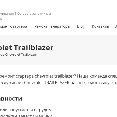
живания | Оставьте заявку и мы
ua
емонт Стартера
Ремонт Генератора
Blog
Контакты
U
et Trailblazer
а Chevrolet Trailblazer
емонт стартера chevrolet trailblazer? Нашa команда сп
бслуживает Chevrolet TRAILBLAZER разных годов выпуска.
авности
 или запускается с трудом
 попытке завести машину