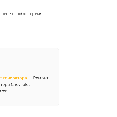
Звоните в любое время —
т генератора
·
Ремонт
тора Chevrolet
azer