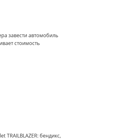
тера завести автомобиль
ивает стоимость
t TRAILBLAZER: бендикс,